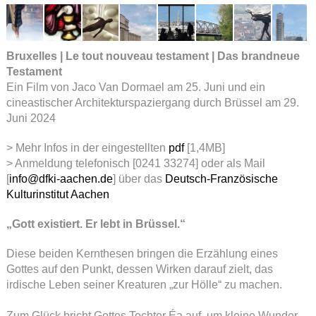
Bruxelles | Le tout nouveau testament | Das brandneue
Testament
Ein Film von Jaco Van Dormael am 25. Juni und ein
cineastischer Architekturspaziergang durch Brüssel am 29.
Juni 2024
> Mehr Infos in der eingestellten
pdf
[1,4MB]
> Anmeldung telefonisch [0241 33274] oder als Mail
[
info@dfki-aachen.de
] über das
Deutsch-Französische
Kulturinstitut Aachen
„Gott existiert. Er lebt in Brüssel.“
Diese beiden Kernthesen bringen die Erzählung eines
Gottes auf den Punkt, dessen Wirken darauf zielt, das
irdische Leben seiner Kreaturen „zur Hölle“ zu machen.
Zum Glück bricht Gottes Tochter Éa auf, um kleine Wunder