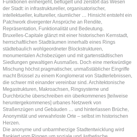
Funktionen einhergeht, beflügelt und zerstört das Wesen
der Stadt: in infrastruktureller, organisatorischer,
intellektueller, kultureller, räumlicher … Hinsicht entsteht ein
Patchwork divergenter Ansprüche an Rendite,
Repräsentation, Funktionalität und Bedeutung.
Bruxelles-Capitale glänzt mit einer historischen Kernstadt,
herrschaftlichen Stadträumen innerhalb eines Rings
städtebaulich wohlgeordneter Blockstrukturen,
monumentalen Achsbezügen und mit gartenstädtischen
Siedlungen gewaltigen Ausmaßes. Doch eine merkwürdige
Mischung höchst pragmatischer, unmaßstäblicher Eingriffe
macht Brüssel zu einem Konglomerat von Stadterlebnissen,
die schwer mit einander vereinbar sind. Architektonische
Megastrukturen, Makroachsen, Ringsysteme und
Durchbrüche überschreiben ein überkommenes [teilweise
heruntergekommenes] urbanes Netzwerk von
Straßenzügen und Gebäuden … und hinterlassen Brüche,
Anonymität und verwahrloste Orte – selbst im historischen
Herzen.
Die anonyme und unbarmherzige Stadtentwicklung wird
flankiert vom Ringen um soziale und ästhetische