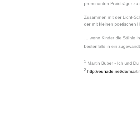
prominenten Preisträger zu 
Zusammen mit der Licht-Schr
der mit kleinen poetischen H
… wenn Kinder die Stühle i
bestenfalls in ein zugewa
1
Martin Buber - Ich und Du
2
http://euriade.net/de/marti