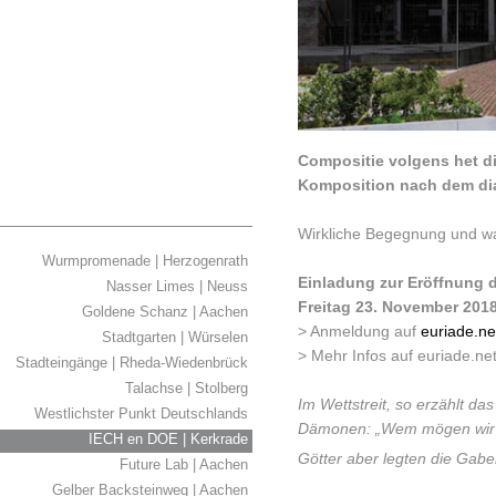
Compositie volgens het di
Komposition nach dem dia
Wirkliche Begegnung und wa
Wurmpromenade | Herzogenrath
Einladung zur Eröffnung 
Nasser Limes | Neuss
Freitag 23. November 2018
Goldene Schanz | Aachen
> Anmeldung auf
euriade.ne
Stadtgarten | Würselen
> Mehr Infos auf euriade.ne
Stadteingänge | Rheda-Wiedenbrück
Talachse | Stolberg
Im Wettstreit, so erzählt d
Westlichster Punkt Deutschlands
Dämonen: „Wem mögen wir w
IECH en DOE | Kerkrade
Götter aber legten die Gabe
Future Lab | Aachen
Gelber Backsteinweg | Aachen