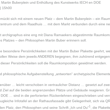
s Martin Buberplein und Enthüllung des Kunstwerks IECH en DOE
| 15h00
mückt sich mit einem neuen Platz – dem Martin Buberplein – ein Ra
zentrum und dem Raadhuis … mit dem Markt verbunden durch eine n
t archigraphus eine eng mit Diana Ramaekers abgestimmte Raumkompo
 Platzes – den Philosophen Martin Buber erinnern soll.
de besondere Persönlichkeiten mit der Martin Buber Plakette geehrt, weil
svollen Weise dem jeweils ANDEREN begegnen, ihm zuhörend entgegen
dieser Persönlichkeiten soll die Raumkomposition gewidmet werden.
d philosophische Aufgabenstellung „antworten“ archetypische Elemen
enüber … leicht verschoben in vertraulicher Distanz … gesetzt auf zwei
und Ziel auf die beiden angrenzenden Plätze und Gebäude reagieren. G
 DOE … sind in die perforierten Rückenlehnen eingeschrieben und ve
baugleiche Infotafel an der Rathausfassade gibt Gelegenheit, sich via 
1
en Platz, den Philosophen und seine Schrift „Ich und Du“
, die Plakett