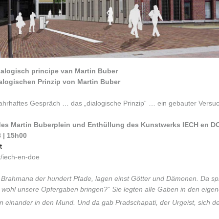
alogisch principe van Martin Buber
logischen Prinzip von Martin Buber
hrhaftes Gespräch … das „dialogische Prinzip“ … ein gebauter Vers
des Martin Buberplein und Enthüllung des Kunstwerks IECH en D
 | 15h00
t
t/iech-en-doe
as Brahmana der hundert Pfade, lagen einst Götter und Dämonen. Da sp
ohl unsere Opfergaben bringen?“ Sie legten alle Gaben in den eige
n einander in den Mund. Und da gab Pradschapati, der Urgeist, sich d