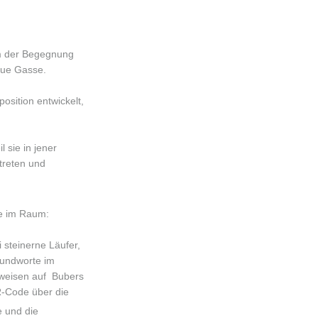
um der Begegnung
eue Gasse.
sition entwickelt,
 sie in jener
treten und
te im Raum:
 steinerne Läufer,
rundworte im
rweisen auf Bubers
QR-Code über die
e und die