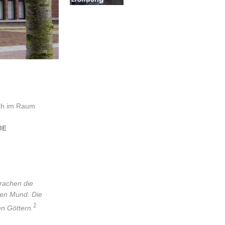
uch im Raum
OE
rachen die
nen Mund. Die
1
en Göttern.