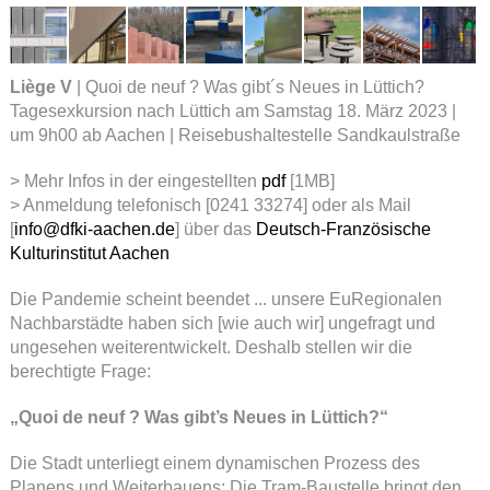
Liège V
| Quoi de neuf ? Was gibt´s Neues in Lüttich?
Tagesexkursion nach Lüttich am Samstag 18. März 2023 |
um 9h00 ab Aachen | Reisebushaltestelle Sandkaulstraße
> Mehr Infos in der eingestellten
pdf
[1MB]
> Anmeldung telefonisch [0241 33274] oder als Mail
[
info@dfki-aachen.de
] über das
Deutsch-Französische
Kulturinstitut Aachen
Die Pandemie scheint beendet ... unsere EuRegionalen
Nachbarstädte haben sich [wie auch wir] ungefragt und
ungesehen weiterentwickelt. Deshalb stellen wir die
berechtigte Frage:
„Quoi de neuf ? Was gibt’s Neues in Lüttich?“
Die Stadt unterliegt einem dynamischen Prozess des
Planens und Weiterbauens: Die Tram-Baustelle bringt den