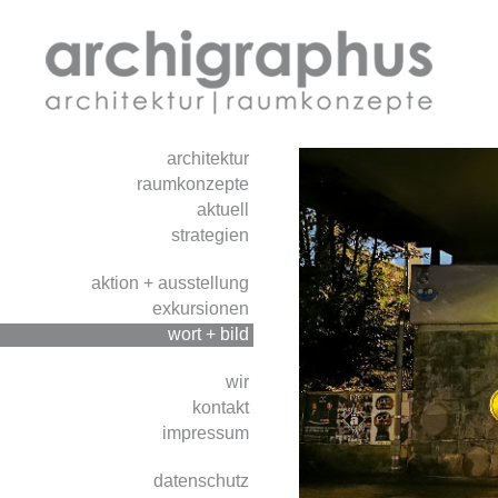
architektur
raumkonzepte
aktuell
strategien
aktion + ausstellung
exkursionen
wort + bild
wir
kontakt
impressum
datenschutz