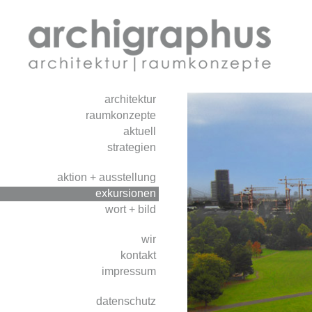
architektur
raumkonzepte
aktuell
strategien
aktion + ausstellung
exkursionen
wort + bild
wir
kontakt
impressum
datenschutz