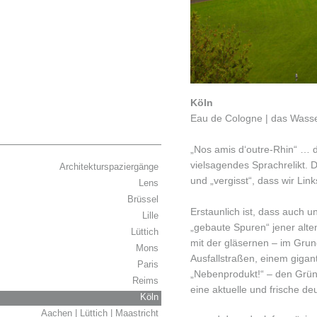
Köln
Eau de Cologne | das Wasse
„Nos amis d‘outre-Rhin“ … 
vielsagendes Sprachrelikt. 
Architekturspaziergänge
und „vergisst“, dass wir Lin
Lens
Brüssel
Erstaunlich ist, dass auch u
Lille
„gebaute Spuren“ jener alte
Lüttich
mit der gläsernen – im Gru
Mons
Ausfallstraßen, einem gigan
Paris
„Nebenprodukt!“ – den Grüng
Reims
eine aktuelle und frische de
Köln
Aachen | Lüttich | Maastricht