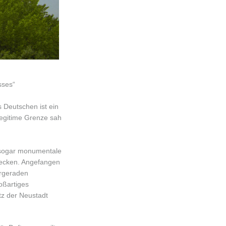
sses“
 Deutschen ist ein
legitime Grenze sah
e, sogar monumentale
decken. Angefangen
urgeraden
oßartiges
tz der Neustadt