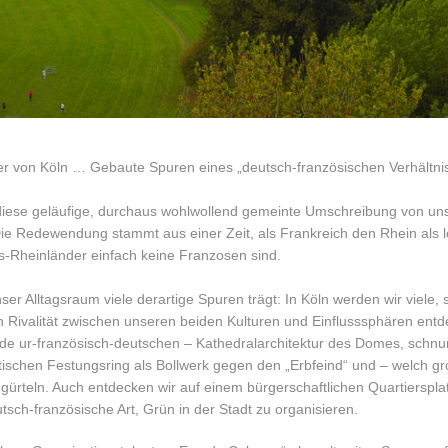
r von Köln … Gebaute Spuren eines „deutsch-französischen Verhältni
diese geläufige, durchaus wohlwollend gemeinte Umschreibung von uns
Die Redewendung stammt aus einer Zeit, als Frankreich den Rhein als 
ks-Rheinländer einfach keine Franzosen sind.
nser Alltagsraum viele derartige Spuren trägt: In Köln werden wir viel
n Rivalität zwischen unseren beiden Kulturen und Einflusssphären ent
nde ur-französisch-deutschen – Kathedralarchitektur des Domes, schn
tischen Festungsring als Bollwerk gegen den „Erbfeind“ und – welch gr
ürteln. Auch entdecken wir auf einem bürgerschaftlichen Quartierspla
utsch-französische Art, Grün in der Stadt zu organisieren.